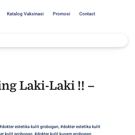
Katalog Vaksinasi
Promosi
Contact
ng Laki-Laki !! –
#dokter estetika kulit grobogan
,
#dokter estetika kulit
er kulit grobogan
,
#dokter kulit kusam grobogan
,