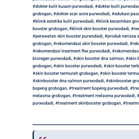
#dokter kulit kusam purwodadi
,
#dokter kulit purwoda
grobogan
,
#dokter scar acne purwodadi
,
#edukasi pasc
#klinik estetika kulit purwodadi
,
#klinik kecantikan gr
booster grobogan
,
#klinik skin booster purwodadi
,
#ne
#perawatan skin booster purwodadi
,
#produk nerissa s
grobogan
,
#rekomendasi skin booster purwodadi
,
#rek
#rekomendasi treatment flex purwodadi
,
#rekomendasi
bioregen purwodadi
,
#skin booster dna salmon
,
#skin 
grobogan
,
#skin booster purwodadi
,
#skin booster ter
#skin booster termurah grobogan
,
#skin booster term
#skinbooster dna salmon purwodadi
,
#skinbooster gr
bopeng grobogan
,
#treatment bopeng purwodadi
,
#tre
melasma grobogan
,
#treatment melasma purwodadi
,
#
purwodadi
,
#treatment skinbooster grobogan
,
#treatm