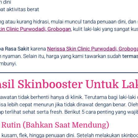
 dini
at aktivitas berat
ering atau kurang hidrasi, mulai muncul tanda penuaan dini, da
kin Clinic Purwodadi, Grobogan
, kulit laki-laki yang sangat
pa Rasa Sakit
karena
Nerissa Skin Clinic Purwodadi, Grobog
h nyaman. Selain itu, harga yang kami tawarkan sudah
termas
mbunyi.
il Skinbooster Untuk La
atan tidak berhenti hanya di klinik. Terutama bagi laki-laki 
bisa lebih cepat menurun jika tidak dirawat dengan benar. Ole
p terlihat sehat serta fresh. Berikut 5 cara penting yang wajib
 Rutin (Bahkan Saat Mendung)
 kusam, flek, hingga penuaan dini. Setelah melakukan skinbo