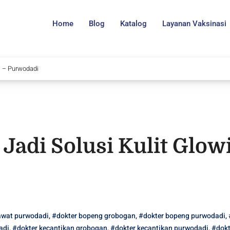
Home
Blog
Katalog
Layanan Vaksinasi
!! – Purwodadi
Jadi Solusi Kulit Glowi
rawat purwodadi
,
#dokter bopeng grobogan
,
#dokter bopeng purwodadi
,
adi
,
#dokter kecantikan grobogan
,
#dokter kecantikan purwodadi
,
#dokt