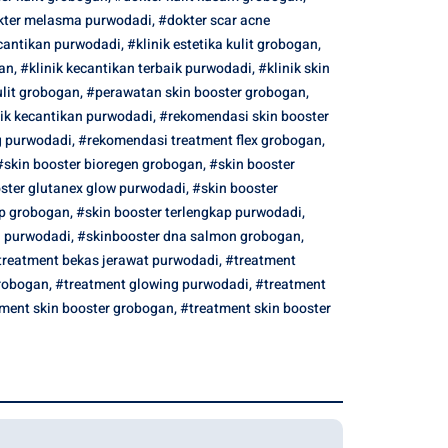
kter melasma purwodadi
,
#dokter scar acne
cantikan purwodadi
,
#klinik estetika kulit grobogan
,
gan
,
#klinik kecantikan terbaik purwodadi
,
#klinik skin
lit grobogan
,
#perawatan skin booster grobogan
,
ik kecantikan purwodadi
,
#rekomendasi skin booster
g purwodadi
,
#rekomendasi treatment flex grobogan
,
#skin booster bioregen grobogan
,
#skin booster
ster glutanex glow purwodadi
,
#skin booster
ap grobogan
,
#skin booster terlengkap purwodadi
,
n purwodadi
,
#skinbooster dna salmon grobogan
,
treatment bekas jerawat purwodadi
,
#treatment
robogan
,
#treatment glowing purwodadi
,
#treatment
ment skin booster grobogan
,
#treatment skin booster