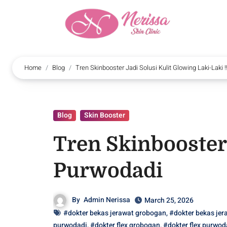
Home
Blog
Tren Skinbooster Jadi Solusi Kulit Glowing Laki-Laki 
Blog
Skin Booster
Tren Skinbooster 
Purwodadi
By
Admin Nerissa
March 25, 2026
#dokter bekas jerawat grobogan
,
#dokter bekas je
purwodadi
,
#dokter flex grobogan
,
#dokter flex purwod