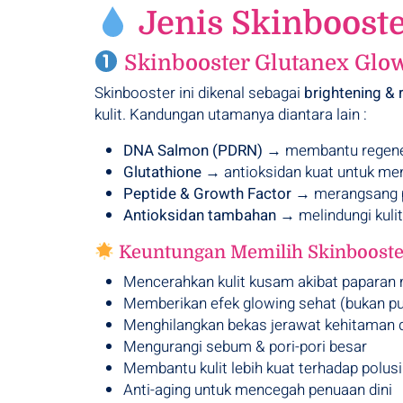
Jenis Skinbooste
Skinbooster Glutanex Glo
Skinbooster ini dikenal sebagai
brightening & 
kulit. Kandungan utamanya diantara lain :
DNA Salmon (PDRN)
→ membantu regenera
Glutathione
→ antioksidan kuat untuk me
Peptide & Growth Factor
→ merangsang pr
Antioksidan tambahan
→ melindungi kulit 
Keuntungan Memilih Skinbooster
Mencerahkan kulit kusam akibat paparan 
Memberikan efek glowing sehat (bukan put
Menghilangkan bekas jerawat kehitaman da
Mengurangi sebum & pori-pori besar
Membantu kulit lebih kuat terhadap polusi
Anti-aging untuk mencegah penuaan dini