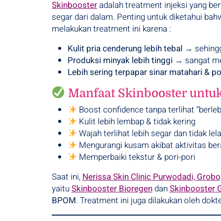
Skinbooster
adalah treatment injeksi yang ber
segar dari dalam. Penting untuk diketahui bahw
melakukan treatment ini karena :
Kulit pria cenderung lebih tebal
→ sehingga
Produksi minyak lebih tinggi
→ sangat me
Lebih sering terpapar sinar matahari & po
Manfaat Skinbooster untuk 
Boost confidence tanpa terlihat “berleb
Kulit lebih lembap & tidak kering
Wajah terlihat lebih segar dan tidak lel
Mengurangi kusam akibat aktivitas ber
Memperbaiki tekstur & pori-pori
Saat ini,
Nerissa Skin Clinic Purwodadi, Grob
yaitu
Skinbooster Bioregen
dan
Skinbooster 
BPOM
. Treatment ini juga dilakukan oleh dokt