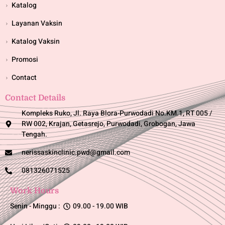
Katalog
Layanan Vaksin
Katalog Vaksin
Promosi
Contact
Contact Details
Kompleks Ruko, Jl. Raya Blora-Purwodadi No.KM.1, RT 005 /
RW 002, Krajan, Getasrejo, Purwodadi, Grobogan, Jawa
Tengah.
nerissaskinclinic.pwd@gmail.com
081326071525
Work Hours
Senin - Minggu :
09.00 - 19.00 WIB