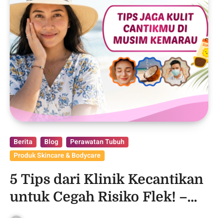
Berita
Blog
Perawatan Tubuh
Produk Skincare & Bodycare
5 Tips dari Klinik Kecantikan
untuk Cegah Risiko Flek! –
Purwodadi