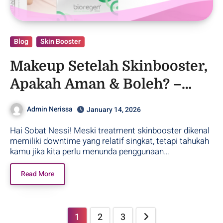
Blog
Skin Booster
Makeup Setelah Skinbooster,
Apakah Aman & Boleh? –
Purwodadi
Admin Nerissa
January 14, 2026
Hai Sobat Nessi! Meski treatment skinbooster dikenal
memiliki downtime yang relatif singkat, tetapi tahukah
kamu jika kita perlu menunda penggunaan…
Read More
1
2
3