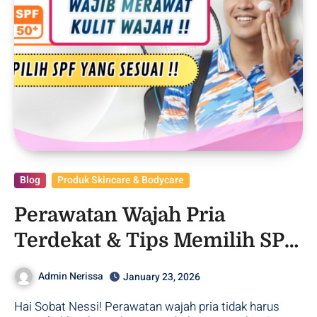
Blog
Produk Skincare & Bodycare
Perawatan Wajah Pria
Terdekat & Tips Memilih SPF
Paling Cocok!
Admin Nerissa
January 23, 2026
Hai Sobat Nessi! Perawatan wajah pria tidak harus