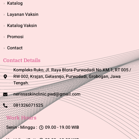
Katalog
Layanan Vaksin
Katalog Vaksin
Promosi
Contact
Contact Details
Kompleks Ruko, Jl. Raya Blora-Purwodadi No.KM.1, RT 005 /
RW 002, Krajan, Getasrejo, Purwodadi, Grobogan, Jawa
Tengah.
nerissaskinclinic.pwd@gmail.com
081326071525
Work Hours
Senin - Minggu :
09.00 - 19.00 WIB