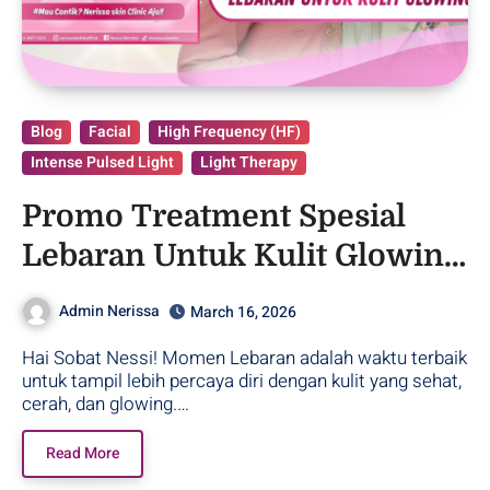
Blog
Facial
High Frequency (HF)
Intense Pulsed Light
Light Therapy
Promo Treatment Spesial
Lebaran Untuk Kulit Glowing
– Purwodadi
Admin Nerissa
March 16, 2026
Hai Sobat Nessi! Momen Lebaran adalah waktu terbaik
untuk tampil lebih percaya diri dengan kulit yang sehat,
cerah, dan glowing.…
Read More