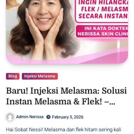
Blog
Injeksi Melasma
Baru! Injeksi Melasma: Solusi
Instan Melasma & Flek! –
Purwodadi
Admin Nerissa
February 5, 2026
Hai Sobat Nessi! Melasma dan flek hitam sering kali