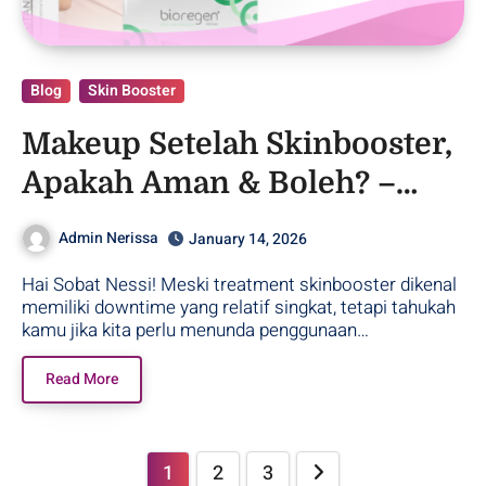
Blog
Skin Booster
Makeup Setelah Skinbooster,
Apakah Aman & Boleh? –
Purwodadi
Admin Nerissa
January 14, 2026
Hai Sobat Nessi! Meski treatment skinbooster dikenal
memiliki downtime yang relatif singkat, tetapi tahukah
kamu jika kita perlu menunda penggunaan…
Read More
1
2
3