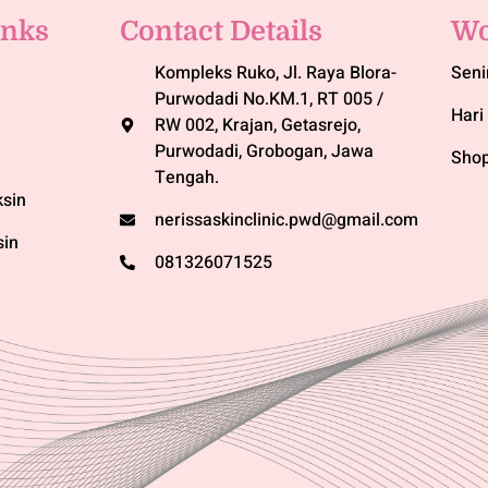
inks
Contact Details
Wo
Kompleks Ruko, Jl. Raya Blora-
Seni
Purwodadi No.KM.1, RT 005 /
Hari 
RW 002, Krajan, Getasrejo,
Purwodadi, Grobogan, Jawa
Shop
Tengah.
sin
nerissaskinclinic.pwd@gmail.com
sin
081326071525