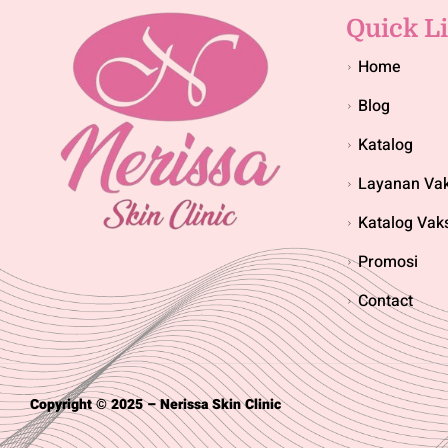
Quick L
Home
Blog
Katalog
Layanan Vak
Katalog Vak
Promosi
Contact
Copyright © 2025 – Nerissa Skin Clinic