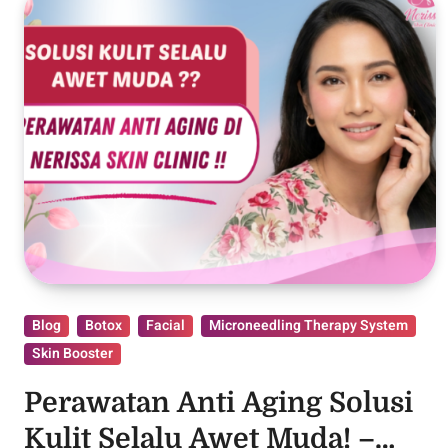
Blog
Botox
Facial
Microneedling Therapy System
Skin Booster
Perawatan Anti Aging Solusi
Kulit Selalu Awet Muda! –