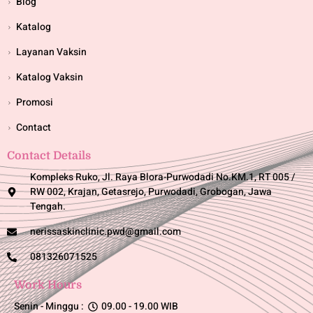
Blog
Katalog
Layanan Vaksin
Katalog Vaksin
Promosi
Contact
Contact Details
Kompleks Ruko, Jl. Raya Blora-Purwodadi No.KM.1, RT 005 /
RW 002, Krajan, Getasrejo, Purwodadi, Grobogan, Jawa
Tengah.
nerissaskinclinic.pwd@gmail.com
081326071525
Work Hours
Senin - Minggu :
09.00 - 19.00 WIB