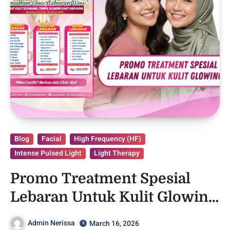
Blog
Facial
High Frequency (HF)
Intense Pulsed Light
Light Therapy
Promo Treatment Spesial
Lebaran Untuk Kulit Glowing
– Purwodadi
Admin Nerissa
March 16, 2026