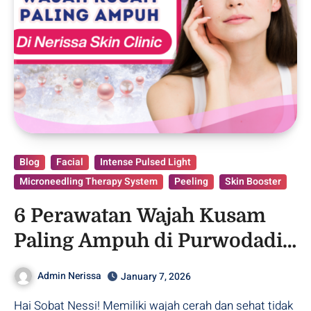
Blog
Facial
Intense Pulsed Light
Microneedling Therapy System
Peeling
Skin Booster
6 Perawatan Wajah Kusam
Paling Ampuh di Purwodadi,
Grobogan
Admin Nerissa
January 7, 2026
Hai Sobat Nessi! Memiliki wajah cerah dan sehat tidak