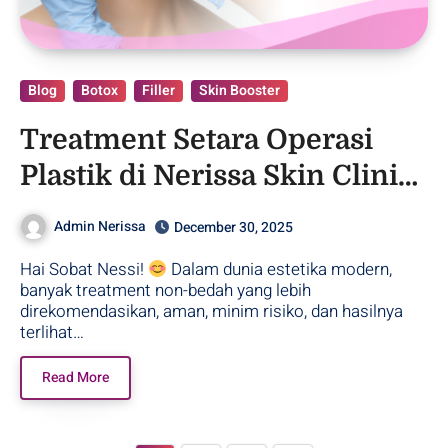
Blog
Botox
Filler
Skin Booster
Treatment Setara Operasi
Plastik di Nerissa Skin Clinic
Purwodadi!
Admin Nerissa
December 30, 2025
Hai Sobat Nessi!
Dalam dunia estetika modern,
banyak treatment non-bedah yang lebih
direkomendasikan, aman, minim risiko, dan hasilnya
terlihat…
Read More