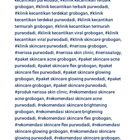
kecantikan purwodadi
,
#klinik kecantikan terbaik
grobogan
,
#klinik kecantikan terbaik purwodadi
,
#klinik kecantikan terdekat grobogan
,
#klinik
kecantikan terdekat purwodadi
,
#klinik kecantikan
termurah grobogan
,
#klinik kecantikan termurah
purwodadi
,
#klinik kecantikan viral grobogan
,
#klinik
kecantikan viral purwodadi
,
#klinik skincare grobogan
,
#klinik skincare purwodadi
,
#nerissa grobogan
,
#nerissa purwodadi
,
#nerissa skin clinic
,
#nerissalogy
,
#paket skincare acne grobogan
,
#paket skincare acne
purwodadi
,
#paket skincare flex grobogan
,
#paket
skincare flex purwodadi
,
#paket skincare glowing
grobogan
,
#paket skincare glowing purwodadi
,
#paket
skincare grobogan
,
#paket skincare purwodadi
,
#produk nerissa skin clinic
,
#rekomendasi skincare
acne grobogan
,
#rekomendasi skincare acne
purwodadi
,
#rekomendasi skincare brightening
grobogan
,
#rekomendasi skincare brigtening
purwodadi
,
#rekomendasi skincare flex grobogan
,
#rekomendasi skincare flex purwodadi
,
#rekomendasi
skincare glowing grobogan
,
#rekomendasi skincare
glowing purwodadi
,
#rekomendasi skincare grobogan
,