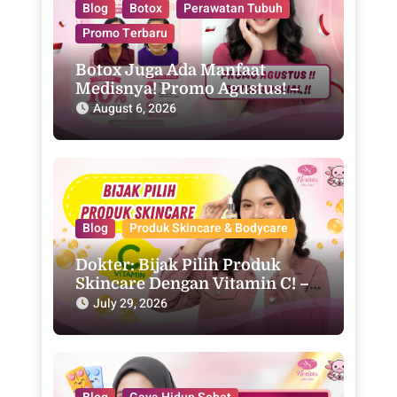
Blog
Botox
Perawatan Tubuh
Promo Terbaru
Botox Juga Ada Manfaat
Medisnya! Promo Agustus! –
Purwodadi
August 6, 2026
Blog
Produk Skincare & Bodycare
Dokter: Bijak Pilih Produk
Skincare Dengan Vitamin C! –
Purwodadi
July 29, 2026