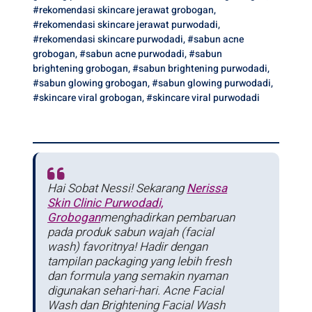
#rekomendasi skincare jerawat grobogan
,
#rekomendasi skincare jerawat purwodadi
,
#rekomendasi skincare purwodadi
,
#sabun acne
grobogan
,
#sabun acne purwodadi
,
#sabun
brightening grobogan
,
#sabun brightening purwodadi
,
#sabun glowing grobogan
,
#sabun glowing purwodadi
,
#skincare viral grobogan
,
#skincare viral purwodadi
Hai Sobat Nessi! Sekarang
Nerissa
Skin Clinic
Purwodadi,
Grobogan
menghadirkan pembaruan
pada produk sabun wajah (facial
wash) favoritnya! Hadir dengan
tampilan packaging yang lebih fresh
dan formula yang semakin nyaman
digunakan sehari-hari. Acne Facial
Wash dan Brightening Facial Wash