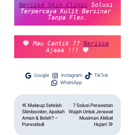
Nerissa Skin Clinic
 Solusi 
Terpercaya Kulit Bersinar 
Tanpa Flex.
 Mau Cantik ?? 
Nerissa
Ajaaa !!! 
Google
Instagram
TikTok
WhatsApp
Makeup Setelah
7 Solusi Perawatan
Skinbooster, Apakah
Wajah Untuk Jerawat
Aman & Boleh? –
Musiman Akibat
Purwodadi
Hujan!