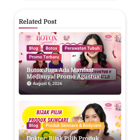
Related Post
Blog
Botox
Perawatan Tubuh
Promo Terbaru
Botox Juga Ada Manfaat
Medisnya! Promo Agustus! –
Purwodadi
August 6, 2026
Blog
Produk Skincare & Bodycare
Dokter: Bijak Pilih Produk