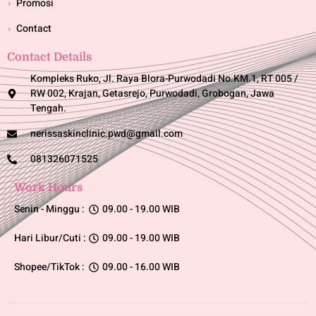
Promosi
Contact
Contact Details
Kompleks Ruko, Jl. Raya Blora-Purwodadi No.KM.1, RT 005 /
RW 002, Krajan, Getasrejo, Purwodadi, Grobogan, Jawa
Tengah.
nerissaskinclinic.pwd@gmail.com
081326071525
Work Hours
Senin - Minggu :
09.00 - 19.00 WIB
Hari Libur/Cuti :
09.00 - 19.00 WIB
Shopee/TikTok :
09.00 - 16.00 WIB