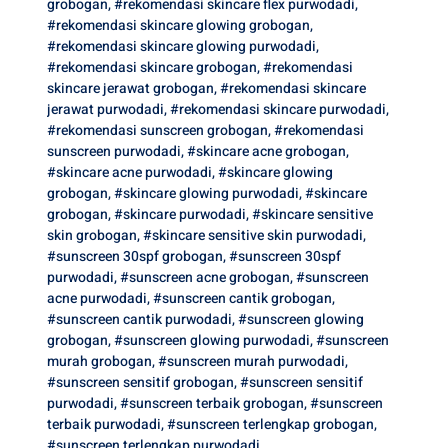
grobogan
,
#rekomendasi skincare flex purwodadi
,
#rekomendasi skincare glowing grobogan
,
#rekomendasi skincare glowing purwodadi
,
#rekomendasi skincare grobogan
,
#rekomendasi
skincare jerawat grobogan
,
#rekomendasi skincare
jerawat purwodadi
,
#rekomendasi skincare purwodadi
,
#rekomendasi sunscreen grobogan
,
#rekomendasi
sunscreen purwodadi
,
#skincare acne grobogan
,
#skincare acne purwodadi
,
#skincare glowing
grobogan
,
#skincare glowing purwodadi
,
#skincare
grobogan
,
#skincare purwodadi
,
#skincare sensitive
skin grobogan
,
#skincare sensitive skin purwodadi
,
#sunscreen 30spf grobogan
,
#sunscreen 30spf
purwodadi
,
#sunscreen acne grobogan
,
#sunscreen
acne purwodadi
,
#sunscreen cantik grobogan
,
#sunscreen cantik purwodadi
,
#sunscreen glowing
grobogan
,
#sunscreen glowing purwodadi
,
#sunscreen
murah grobogan
,
#sunscreen murah purwodadi
,
#sunscreen sensitif grobogan
,
#sunscreen sensitif
purwodadi
,
#sunscreen terbaik grobogan
,
#sunscreen
terbaik purwodadi
,
#sunscreen terlengkap grobogan
,
#sunscreen terlengkap purwodadi