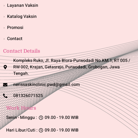
Layanan Vaksin
Katalog Vaksin
Promosi
Contact
Contact Details
Kompleks Ruko, Jl. Raya Blora-Purwodadi No.KM.1, RT 005 /
RW 002, Krajan, Getasrejo, Purwodadi, Grobogan, Jawa
Tengah.
nerissaskinclinic.pwd@gmail.com
081326071525
Work Hours
Senin - Minggu :
09.00 - 19.00 WIB
Hari Libur/Cuti :
09.00 - 19.00 WIB