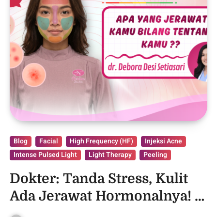
Blog
Facial
High Frequency (HF)
Injeksi Acne
Intense Pulsed Light
Light Therapy
Peeling
Dokter: Tanda Stress, Kulit
Ada Jerawat Hormonalnya! –
Purwodadi