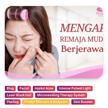
Blog
Facial
Injeksi Acne
Intense Pulsed Light
Laser Black Doll
Microneedling Therapy System
Peeling
Produk Skincare & Bodycare
Skin Booster