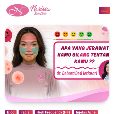
Blog
Facial
High Frequency (HF)
Injeksi Acne