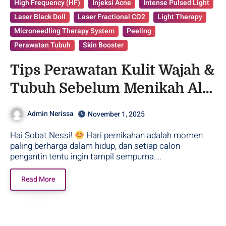
High Frequency (HF)
Injeksi Acne
Intense Pulsed Light
Laser Black Doll
Laser Fractional CO2
Light Therapy
Microneedling Therapy System
Peeling
Perawatan Tubuh
Skin Booster
Tips Perawatan Kulit Wajah &
Tubuh Sebelum Menikah Ala
Nerissa
Admin Nerissa
November 1, 2025
Hai Sobat Nessi!
Hari pernikahan adalah momen
paling berharga dalam hidup, dan setiap calon
pengantin tentu ingin tampil sempurna.…
Read More