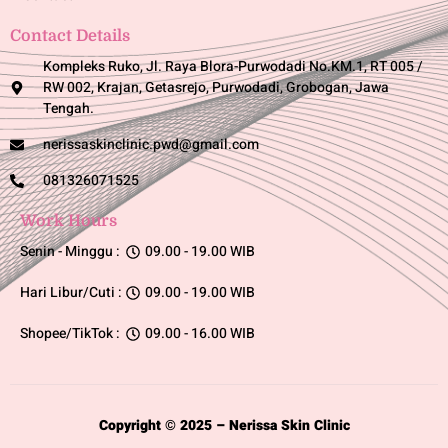
Contact Details
Kompleks Ruko, Jl. Raya Blora-Purwodadi No.KM.1, RT 005 /
RW 002, Krajan, Getasrejo, Purwodadi, Grobogan, Jawa
Tengah.
nerissaskinclinic.pwd@gmail.com
081326071525
Work Hours
Senin - Minggu :
09.00 - 19.00 WIB
Hari Libur/Cuti :
09.00 - 19.00 WIB
Shopee/TikTok :
09.00 - 16.00 WIB
Copyright © 2025 – Nerissa Skin Clinic