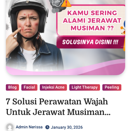
Blog
Facial
Injeksi Acne
Light Therapy
Peeling
7 Solusi Perawatan Wajah
Untuk Jerawat Musiman
Akibat Hujan!
Admin Nerissa
January 30, 2026