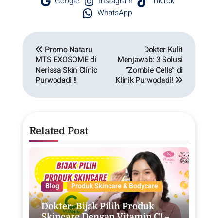
Google
Instagram
TikTok
WhatsApp
Promo Nataru
Dokter Kulit
MTS EXOSOME di
Menjawab: 3 Solusi
Nerissa Skin Clinic
“Zombie Cells” di
Purwodadi !!
Klinik Purwodadi!
Related Post
Blog
Produk Skincare & Bodycare
Dokter: Bijak Pilih Produk
Skincare Dengan Vitamin C! –