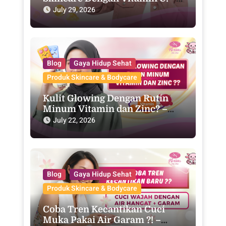
Purwodadi
July 29, 2026
Blog
Gaya Hidup Sehat
Produk Skincare & Bodycare
Kulit Glowing Dengan Rutin
Minum Vitamin dan Zinc? –
Purwodadi
July 22, 2026
Blog
Gaya Hidup Sehat
Produk Skincare & Bodycare
Coba Tren Kecantikan Cuci
Muka Pakai Air Garam ?! –