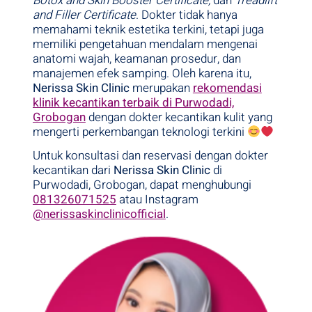
Botox and Skin Booster Certificate,
dan
Treadlift
and Filler Certificate
. Dokter tidak hanya
memahami teknik estetika terkini, tetapi juga
memiliki pengetahuan mendalam mengenai
anatomi wajah, keamanan prosedur, dan
manajemen efek samping. Oleh karena itu,
Nerissa Skin Clinic
merupakan
rekomendasi
klinik kecantikan terbaik di Purwodadi,
Grobogan
dengan dokter kecantikan kulit yang
mengerti perkembangan teknologi terkini
Untuk konsultasi dan reservasi dengan dokter
kecantikan dari
Nerissa Skin Clinic
di
Purwodadi, Grobogan, dapat menghubungi
081326071525
atau Instagram
@nerissaskinclinicofficial
.