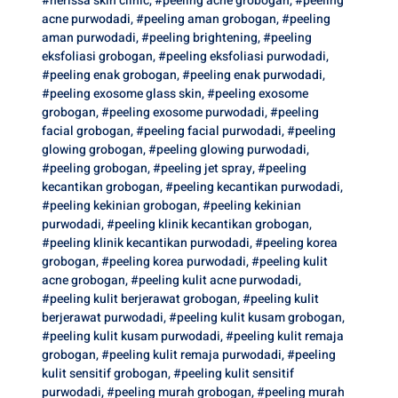
#nerissa skin clinic
,
#peeling acne grobogan
,
#peeling
acne purwodadi
,
#peeling aman grobogan
,
#peeling
aman purwodadi
,
#peeling brightening
,
#peeling
eksfoliasi grobogan
,
#peeling eksfoliasi purwodadi
,
#peeling enak grobogan
,
#peeling enak purwodadi
,
#peeling exosome glass skin
,
#peeling exosome
grobogan
,
#peeling exosome purwodadi
,
#peeling
facial grobogan
,
#peeling facial purwodadi
,
#peeling
glowing grobogan
,
#peeling glowing purwodadi
,
#peeling grobogan
,
#peeling jet spray
,
#peeling
kecantikan grobogan
,
#peeling kecantikan purwodadi
,
#peeling kekinian grobogan
,
#peeling kekinian
purwodadi
,
#peeling klinik kecantikan grobogan
,
#peeling klinik kecantikan purwodadi
,
#peeling korea
grobogan
,
#peeling korea purwodadi
,
#peeling kulit
acne grobogan
,
#peeling kulit acne purwodadi
,
#peeling kulit berjerawat grobogan
,
#peeling kulit
berjerawat purwodadi
,
#peeling kulit kusam grobogan
,
#peeling kulit kusam purwodadi
,
#peeling kulit remaja
grobogan
,
#peeling kulit remaja purwodadi
,
#peeling
kulit sensitif grobogan
,
#peeling kulit sensitif
purwodadi
,
#peeling murah grobogan
,
#peeling murah