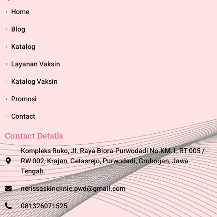
Home
Blog
Katalog
Layanan Vaksin
Katalog Vaksin
Promosi
Contact
Contact Details
Kompleks Ruko, Jl. Raya Blora-Purwodadi No.KM.1, RT 005 /
RW 002, Krajan, Getasrejo, Purwodadi, Grobogan, Jawa
Tengah.
nerissaskinclinic.pwd@gmail.com
081326071525