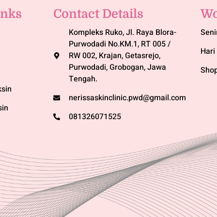
inks
Contact Details
Wo
Kompleks Ruko, Jl. Raya Blora-
Seni
Purwodadi No.KM.1, RT 005 /
Hari 
RW 002, Krajan, Getasrejo,
Purwodadi, Grobogan, Jawa
Shop
Tengah.
sin
nerissaskinclinic.pwd@gmail.com
sin
081326071525