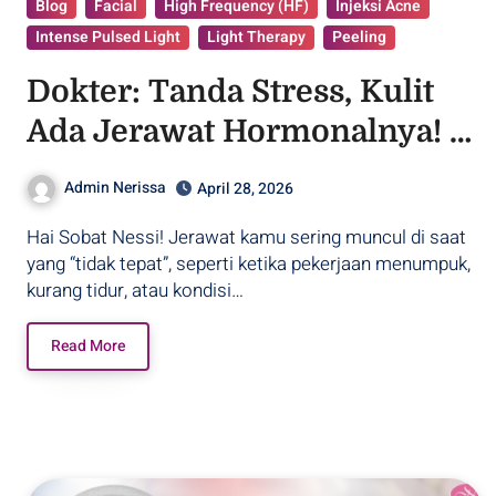
Blog
Facial
High Frequency (HF)
Injeksi Acne
Intense Pulsed Light
Light Therapy
Peeling
Dokter: Tanda Stress, Kulit
Ada Jerawat Hormonalnya! –
Purwodadi
Admin Nerissa
April 28, 2026
Hai Sobat Nessi! Jerawat kamu sering muncul di saat
yang “tidak tepat”, seperti ketika pekerjaan menumpuk,
kurang tidur, atau kondisi…
Read More