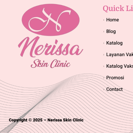
Quick L
Home
Blog
Katalog
Layanan Vak
Katalog Vak
Promosi
Contact
Copyright © 2025 – Nerissa Skin Clinic