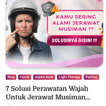
Blog
Facial
Injeksi Acne
Light Therapy
Peeling
7 Solusi Perawatan Wajah
Untuk Jerawat Musiman
Akibat Hujan!