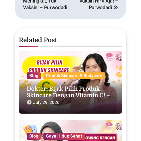
Meningkat, Yuk
Vaksin HPV Aja! –
Vaksin! – Purwodadi
Purwodadi
Related Post
Blog
Produk Skincare & Bodycare
Dokter: Bijak Pilih Produk
Skincare Dengan Vitamin C! –
Purwodadi
July 29, 2026
Blog
Gaya Hidup Sehat