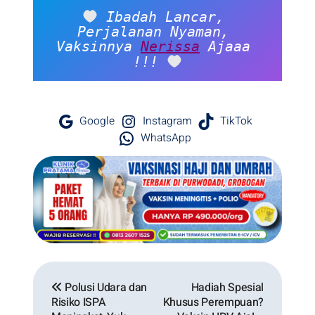
 Ibadah Lancar, 
Perjalanan Nyaman, 
Vaksinnya 
Nerissa
 Ajaaa 
!!! 
Google
Instagram
TikTok
WhatsApp
Polusi Udara dan
Hadiah Spesial
Risiko ISPA
Khusus Perempuan?