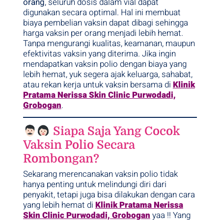
orang
, seluruh dosis dalam vial dapat
digunakan secara optimal. Hal ini membuat
biaya pembelian vaksin dapat dibagi sehingga
harga vaksin per orang menjadi lebih hemat.
Tanpa mengurangi kualitas, keamanan, maupun
efektivitas vaksin yang diterima. Jika ingin
mendapatkan vaksin polio dengan biaya yang
lebih hemat, yuk segera ajak keluarga, sahabat,
atau rekan kerja untuk vaksin bersama di
Klinik
Pratama Nerissa Skin Clinic Purwodadi,
Grobogan
.
Siapa Saja Yang Cocok
Vaksin Polio Secara
Rombongan?
Sekarang merencanakan vaksin polio tidak
hanya penting untuk melindungi diri dari
penyakit, tetapi juga bisa dilakukan dengan cara
yang lebih hemat di
Klinik Pratama Nerissa
Skin Clinic Purwodadi, Grobogan
yaa !! Yang