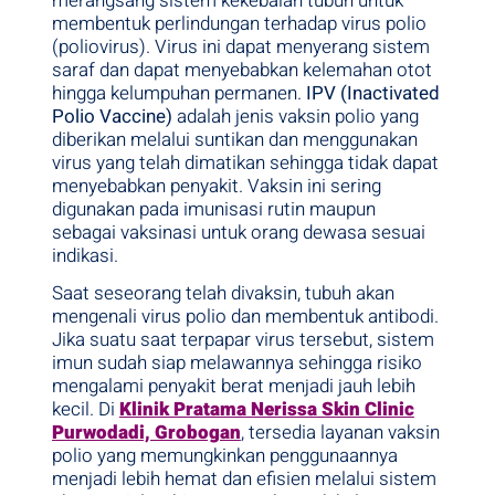
merangsang sistem kekebalan tubuh untuk
membentuk perlindungan terhadap virus polio
(poliovirus). Virus ini dapat menyerang sistem
saraf dan dapat menyebabkan kelemahan otot
hingga kelumpuhan permanen.
IPV (Inactivated
Polio Vaccine)
adalah jenis vaksin polio yang
diberikan melalui suntikan dan menggunakan
virus yang telah dimatikan sehingga tidak dapat
menyebabkan penyakit. Vaksin ini sering
digunakan pada imunisasi rutin maupun
sebagai vaksinasi untuk orang dewasa sesuai
indikasi.
Saat seseorang telah divaksin, tubuh akan
mengenali virus polio dan membentuk antibodi.
Jika suatu saat terpapar virus tersebut, sistem
imun sudah siap melawannya sehingga risiko
mengalami penyakit berat menjadi jauh lebih
kecil. Di
Klinik Pratama Nerissa Skin Clinic
Purwodadi, Grobogan
, tersedia layanan vaksin
polio yang memungkinkan penggunaannya
menjadi lebih hemat dan efisien melalui sistem