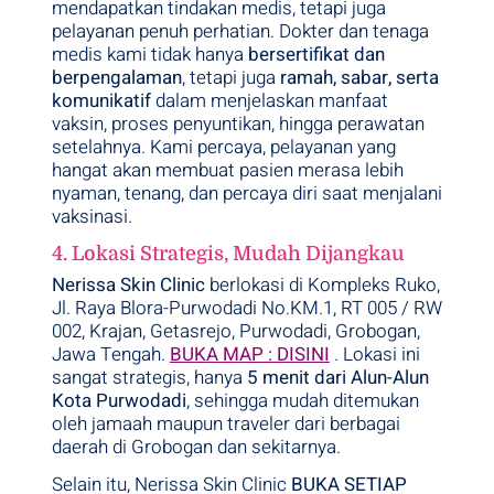
mendapatkan tindakan medis, tetapi juga
pelayanan penuh perhatian. Dokter dan tenaga
medis kami tidak hanya
bersertifikat dan
berpengalaman
, tetapi juga
ramah, sabar, serta
komunikatif
dalam menjelaskan manfaat
vaksin, proses penyuntikan, hingga perawatan
setelahnya. Kami percaya, pelayanan yang
hangat akan membuat pasien merasa lebih
nyaman, tenang, dan percaya diri saat menjalani
vaksinasi.
4. Lokasi Strategis, Mudah Dijangkau
Nerissa Skin Clinic
berlokasi di Kompleks Ruko,
Jl. Raya Blora-Purwodadi No.KM.1, RT 005 / RW
002, Krajan, Getasrejo, Purwodadi, Grobogan,
Jawa Tengah.
BUKA MAP : DISINI
. Lokasi ini
sangat strategis, hanya
5 menit dari Alun-Alun
Kota Purwodadi
, sehingga mudah ditemukan
oleh jamaah maupun traveler dari berbagai
daerah di Grobogan dan sekitarnya.
Selain itu, Nerissa Skin Clinic
BUKA SETIAP