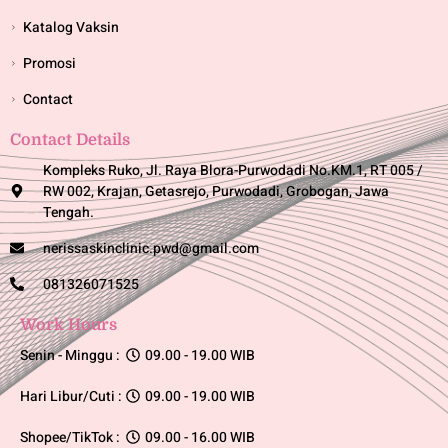
Katalog Vaksin
Promosi
Contact
Contact Details
Kompleks Ruko, Jl. Raya Blora-Purwodadi No.KM.1, RT 005 /
RW 002, Krajan, Getasrejo, Purwodadi, Grobogan, Jawa
Tengah.
nerissaskinclinic.pwd@gmail.com
081326071525
Work Hours
Senin - Minggu :
09.00 - 19.00 WIB
Hari Libur/Cuti :
09.00 - 19.00 WIB
Shopee/TikTok :
09.00 - 16.00 WIB