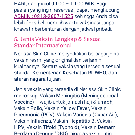
HARI, dari pukul 09.00 – 19.00 WIB
. Bagi
pasien yang ingin reservasi, dapat menghubungi
ADMIN : 0813-2607-1525
sehingga Anda bisa
lebih fleksibel memilih waktu vaksinasi tanpa
khawatir berbenturan dengan jadwal pribadi.
5. Jenis Vaksin Lengkap & Sesuai
Standar Internasional
Nerissa Skin Clinic
menyediakan berbagai jenis
vaksin resmi yang original dan terjamin
kualitasnya. Semua vaksin yang tersedia sesuai
standar
Kementerian Kesehatan RI, WHO, dan
aturan negara tujuan.
Jenis vaksin yang tersedia di Nerissa Skin Clinic
mencakup: Vaksin
Meningitis (Meningococcal
Vaccine)
– wajib untuk jamaah haji & umroh,
Vaksin
Polio
, Vaksin
Yellow Fever
, Vaksin
Pneumonia (PCV)
, Vaksin
Varisela (Cacar Air)
,
Vaksin
Influenza,
Vaksin
Hepatitis B
, Vaksin
HPV
, Vaksin
Tifoid (Typhoid)
, Vaksin
Demam
Berdarah Dengue (DBD)
, hingga vaksin rutin