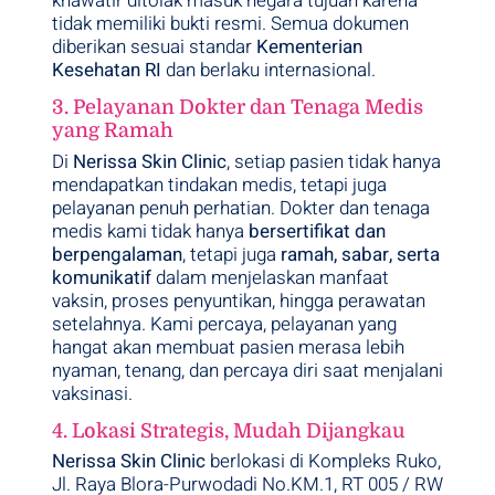
khawatir ditolak masuk negara tujuan karena
tidak memiliki bukti resmi. Semua dokumen
diberikan sesuai standar
Kementerian
Kesehatan RI
dan berlaku internasional.
3. Pelayanan Dokter dan Tenaga Medis
yang Ramah
Di
Nerissa Skin Clinic
, setiap pasien tidak hanya
mendapatkan tindakan medis, tetapi juga
pelayanan penuh perhatian. Dokter dan tenaga
medis kami tidak hanya
bersertifikat dan
berpengalaman
, tetapi juga
ramah, sabar, serta
komunikatif
dalam menjelaskan manfaat
vaksin, proses penyuntikan, hingga perawatan
setelahnya. Kami percaya, pelayanan yang
hangat akan membuat pasien merasa lebih
nyaman, tenang, dan percaya diri saat menjalani
vaksinasi.
4. Lokasi Strategis, Mudah Dijangkau
Nerissa Skin Clinic
berlokasi di Kompleks Ruko,
Jl. Raya Blora-Purwodadi No.KM.1, RT 005 / RW