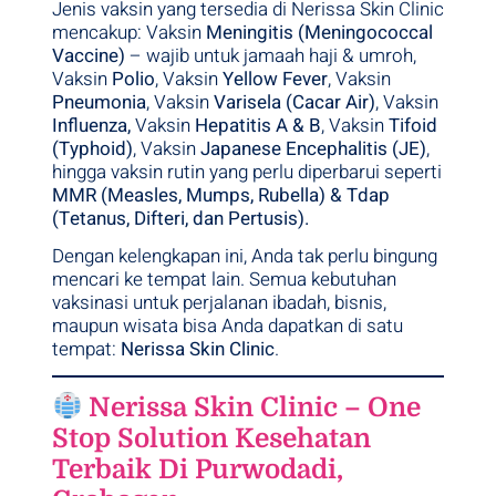
Jenis vaksin yang tersedia di Nerissa Skin Clinic
mencakup: Vaksin
Meningitis (Meningococcal
Vaccine)
– wajib untuk jamaah haji & umroh,
Vaksin
Polio
, Vaksin
Yellow Fever
, Vaksin
Pneumonia
, Vaksin
Varisela (Cacar Air)
, Vaksin
Influenza,
Vaksin
Hepatitis A & B
, Vaksin
Tifoid
(Typhoid)
, Vaksin
Japanese Encephalitis (JE)
,
hingga vaksin rutin yang perlu diperbarui seperti
MMR (Measles, Mumps, Rubella) & Tdap
(Tetanus, Difteri, dan Pertusis).
Dengan kelengkapan ini, Anda tak perlu bingung
mencari ke tempat lain. Semua kebutuhan
vaksinasi untuk perjalanan ibadah, bisnis,
maupun wisata bisa Anda dapatkan di satu
tempat:
Nerissa Skin Clinic
.
Nerissa Skin Clinic – One
Stop Solution Kesehatan
Terbaik Di Purwodadi,