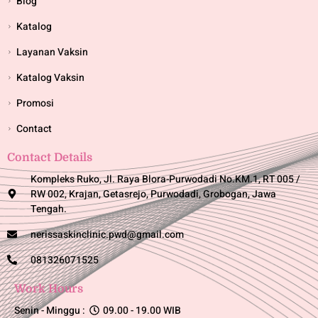
Blog
Katalog
Layanan Vaksin
Katalog Vaksin
Promosi
Contact
Contact Details
Kompleks Ruko, Jl. Raya Blora-Purwodadi No.KM.1, RT 005 /
RW 002, Krajan, Getasrejo, Purwodadi, Grobogan, Jawa
Tengah.
nerissaskinclinic.pwd@gmail.com
081326071525
Work Hours
Senin - Minggu :
09.00 - 19.00 WIB