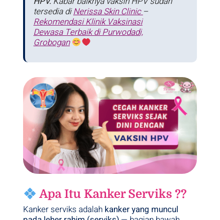
HPV.
Kabar baiknya vaksin HPV sudah
tersedia di
Nerissa Skin Clinic
–
Rekomendasi Klinik Vaksinasi
Dewasa Terbaik di Purwodadi,
Grobogan
Apa Itu Kanker Serviks ??
Kanker serviks adalah
kanker yang muncul
pada leher rahim (serviks)
— bagian bawah