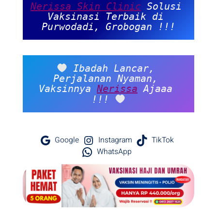
Nerissa Skin Clinic
 Solusi 
Vaksinasi Terbaik di 
Purwodadi, Grobogan !!!
 Ibadah Lancar, 
Perjalanan Nyaman, 
Vaksinnya 
Nerissa
 Ajaaa 
!!! 
Google
Instagram
TikTok
WhatsApp