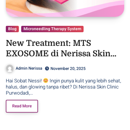
Blog
Microneedling Therapy System
New Treatment: MTS
EXOSOME di Nerissa Skin
Clinic Purwodadi!
Admin Nerissa
November 20, 2025
Hai Sobat Nessi!
Ingin punya kulit yang lebih sehat,
halus, dan glowing tanpa ribet? Di Nerissa Skin Clinic
Purwodadi,…
Read More