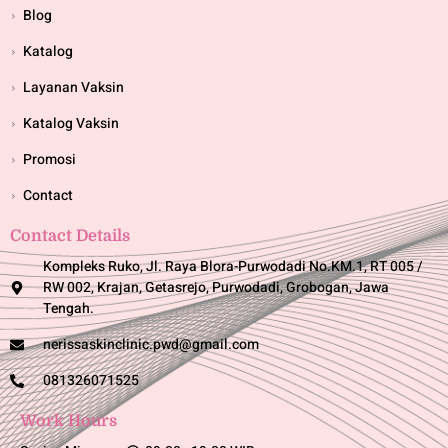
Blog
Katalog
Layanan Vaksin
Katalog Vaksin
Promosi
Contact
Contact Details
Kompleks Ruko, Jl. Raya Blora-Purwodadi No.KM.1, RT 005 /
RW 002, Krajan, Getasrejo, Purwodadi, Grobogan, Jawa
Tengah.
nerissaskinclinic.pwd@gmail.com
081326071525
Work Hours