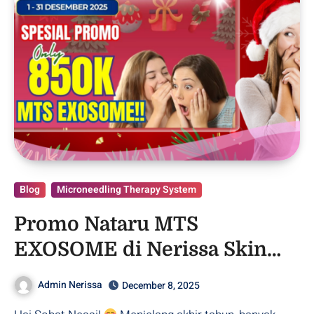
Blog
Microneedling Therapy System
Promo Nataru MTS
EXOSOME di Nerissa Skin
Clinic Purwodadi !!
Admin Nerissa
December 8, 2025