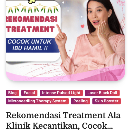
Blog
Facial
Intense Pulsed Light
Laser Black Doll
Microneedling Therapy System
Peeling
Skin Booster
Rekomendasi Treatment Ala
Klinik Kecantikan, Cocok