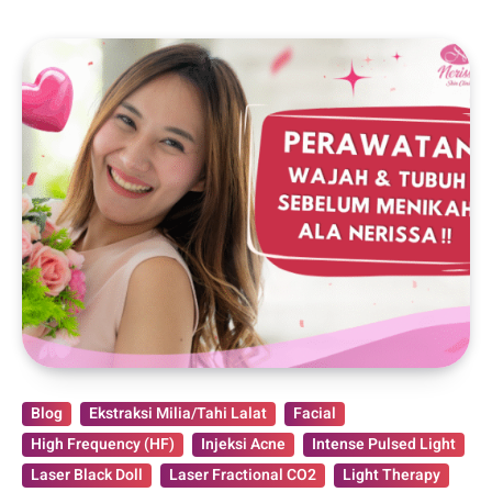
Blog
Ekstraksi Milia/Tahi Lalat
Facial
High Frequency (HF)
Injeksi Acne
Intense Pulsed Light
Laser Black Doll
Laser Fractional CO2
Light Therapy