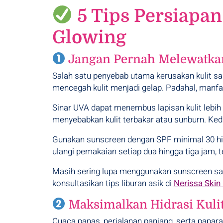
5 Tips Persiapan
Glowing
Jangan Pernah Melewatka
Salah satu penyebab utama kerusakan kulit saat liburan adalah paparan sinar ultraviolet (UV). Banyak orang menganggap sunscreen hanya berfungsi
mencegah kulit menjadi gelap. Padahal, manfaat
Sinar UVA dapat menembus lapisan kulit lebih
menyebabkan kulit terbakar atau sunburn. Kedua
Gunakan sunscreen dengan SPF minimal 30 hingg
ulangi pemakaian setiap dua hingga tiga jam, t
Masih sering lupa menggunakan sunscreen saat 
konsultasikan tips liburan asik di
Nerissa Skin
Maksimalkan Hidrasi Kulit
Cuaca panas, perjalanan panjang, serta papara