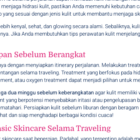
uk menjaga hidrasi kulit, pastikan Anda memenuhi kebutuhan 
p yang sesuai dengan jenis kulit untuk membantu menjaga skin
 lebih kenyal, sehat, dan glowing secara alami. Sebaliknya, ku
innya. Jika Anda membutuhkan tips perawatan kulit menjelang 
pan Sebelum Berangkat
nya dengan menyiapkan itinerary perjalanan. Melakukan tre
tangan selama traveling. Treatment yang berfokus pada hidr
eatment, atau oxygen treatment dapat menjadi pilihan untuk me
gga dua minggu sebelum keberangkatan
agar kulit memilik
ment yang berpotensi menyebabkan iritasi atau pengelupasan 
r matahari. Persiapkan kulit sebelum liburan dengan beragam 
sehat dan siap menghadapi berbagai kondisi cuaca!
sic Skincare Selama Traveling
kincare saat bepergian. Padahal, yang terpenting adalah men