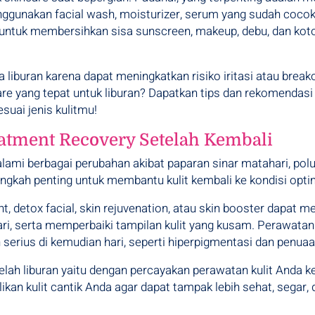
nggunakan facial wash, moisturizer, serum yang sudah cocok,
untuk membersihkan sisa sunscreen, makeup, debu, dan kot
ma liburan karena dapat meningkatkan risiko iritasi atau b
re yang tepat untuk liburan? Dapatkan tips dan rekomendasi 
suai jenis kulitmu!
atment Recovery Setelah Kembali
ngalami berbagai perubahan akibat paparan sinar matahari, pol
angkah penting untuk membantu kulit kembali ke kondisi opti
nt, detox facial, skin rejuvenation, atau skin booster dap
ri, serta memperbaiki tampilan kulit yang kusam. Perawatan
erius di kemudian hari, seperti hiperpigmentasi dan penuaan
telah liburan yaitu dengan percayakan perawatan kulit Anda 
n kulit cantik Anda agar dapat tampak lebih sehat, segar,