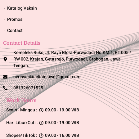
Katalog Vaksin
Promosi
Contact
Contact Details
Kompleks Ruko, Jl. Raya Blora-Purwodadi No.KM.1, RT 005 /
RW 002, Krajan, Getasrejo, Purwodadi, Grobogan, Jawa
Tengah.
nerissaskinclinic.pwd@gmail.com
081326071525
Work Hours
Senin - Minggu :
09.00 - 19.00 WIB
Hari Libur/Cuti :
09.00 - 19.00 WIB
Shopee/TikTok :
09.00 - 16.00 WIB