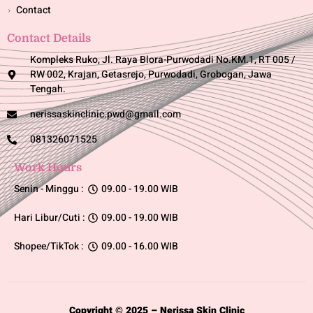
Contact
Contact Details
Kompleks Ruko, Jl. Raya Blora-Purwodadi No.KM.1, RT 005 /
RW 002, Krajan, Getasrejo, Purwodadi, Grobogan, Jawa
Tengah.
nerissaskinclinic.pwd@gmail.com
081326071525
Work Hours
Senin - Minggu :
09.00 - 19.00 WIB
Hari Libur/Cuti :
09.00 - 19.00 WIB
Shopee/TikTok :
09.00 - 16.00 WIB
Copyright © 2025 – Nerissa Skin Clinic