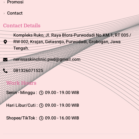
Promosi
Contact
Contact Details
Kompleks Ruko, Jl. Raya Blora-Purwodadi No.KM.1, RT 005 /
RW 002, Krajan, Getasrejo, Purwodadi, Grobogan, Jawa
Tengah.
nerissaskinclinic.pwd@gmail.com
081326071525
Work Hours
Senin - Minggu :
09.00 - 19.00 WIB
Hari Libur/Cuti :
09.00 - 19.00 WIB
Shopee/TikTok :
09.00 - 16.00 WIB