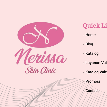
Quick L
Home
Blog
Katalog
Layanan Vak
Katalog Vak
Promosi
Contact