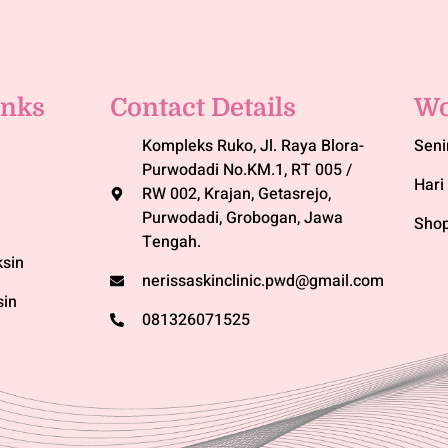
inks
Contact Details
Wo
Kompleks Ruko, Jl. Raya Blora-
Seni
Purwodadi No.KM.1, RT 005 /
Hari 
RW 002, Krajan, Getasrejo,
Purwodadi, Grobogan, Jawa
Shop
Tengah.
sin
nerissaskinclinic.pwd@gmail.com
sin
081326071525