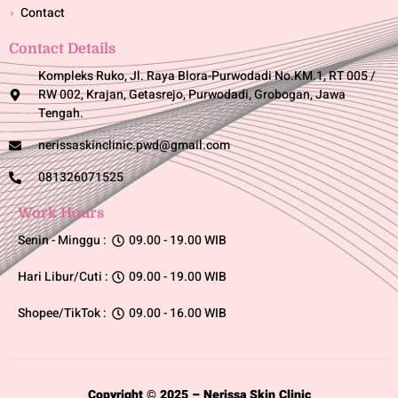
Contact
Contact Details
Kompleks Ruko, Jl. Raya Blora-Purwodadi No.KM.1, RT 005 /
RW 002, Krajan, Getasrejo, Purwodadi, Grobogan, Jawa
Tengah.
nerissaskinclinic.pwd@gmail.com
081326071525
Work Hours
Senin - Minggu :
09.00 - 19.00 WIB
Hari Libur/Cuti :
09.00 - 19.00 WIB
Shopee/TikTok :
09.00 - 16.00 WIB
Copyright © 2025 – Nerissa Skin Clinic