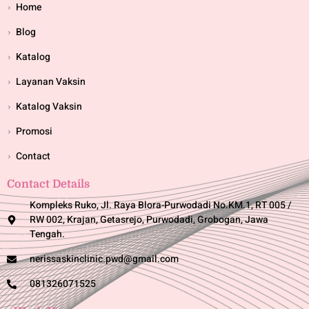
Home
Blog
Katalog
Layanan Vaksin
Katalog Vaksin
Promosi
Contact
Contact Details
Kompleks Ruko, Jl. Raya Blora-Purwodadi No.KM.1, RT 005 /
RW 002, Krajan, Getasrejo, Purwodadi, Grobogan, Jawa
Tengah.
nerissaskinclinic.pwd@gmail.com
081326071525