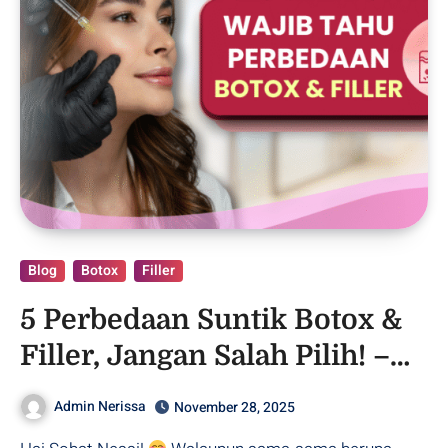
Blog
Botox
Filler
5 Perbedaan Suntik Botox &
Filler, Jangan Salah Pilih! –
Purwodadi
Admin Nerissa
November 28, 2025