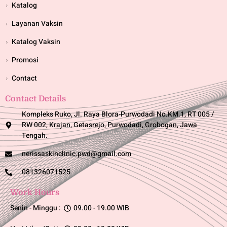
Katalog
Layanan Vaksin
Katalog Vaksin
Promosi
Contact
Contact Details
Kompleks Ruko, Jl. Raya Blora-Purwodadi No.KM.1, RT 005 /
RW 002, Krajan, Getasrejo, Purwodadi, Grobogan, Jawa
Tengah.
nerissaskinclinic.pwd@gmail.com
081326071525
Work Hours
Senin - Minggu :
09.00 - 19.00 WIB