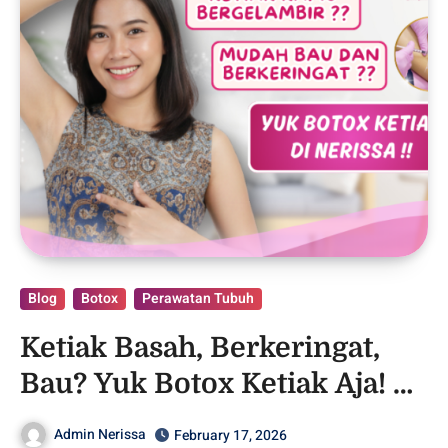
Blog
Botox
Perawatan Tubuh
Ketiak Basah, Berkeringat,
Bau? Yuk Botox Ketiak Aja! –
Purwodadi
Admin Nerissa
February 17, 2026