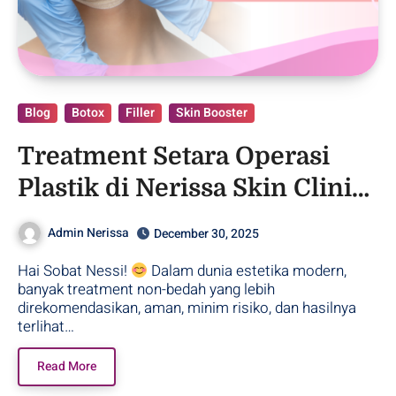
Blog
Botox
Filler
Skin Booster
Treatment Setara Operasi
Plastik di Nerissa Skin Clinic
Purwodadi!
Admin Nerissa
December 30, 2025
Hai Sobat Nessi!
Dalam dunia estetika modern,
banyak treatment non-bedah yang lebih
direkomendasikan, aman, minim risiko, dan hasilnya
terlihat…
Read More