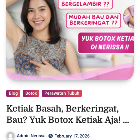
Blog
Botox
Perawatan Tubuh
Ketiak Basah, Berkeringat,
Bau? Yuk Botox Ketiak Aja! –
Purwodadi
Admin Nerissa
February 17, 2026