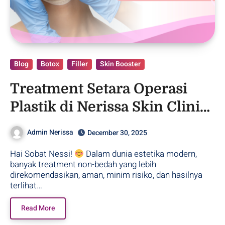
Blog
Botox
Filler
Skin Booster
Treatment Setara Operasi
Plastik di Nerissa Skin Clinic
Purwodadi!
Admin Nerissa
December 30, 2025
Hai Sobat Nessi!
Dalam dunia estetika modern,
banyak treatment non-bedah yang lebih
direkomendasikan, aman, minim risiko, dan hasilnya
terlihat…
Read More