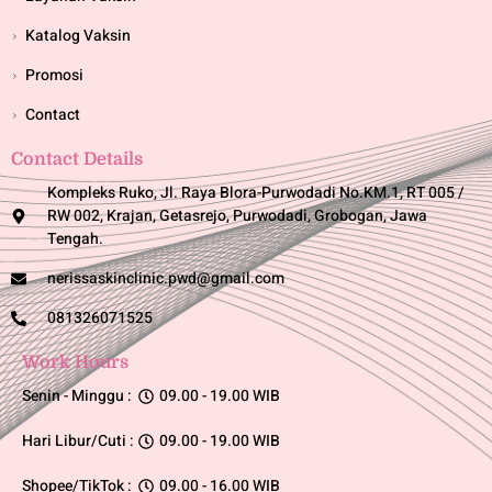
Katalog Vaksin
Promosi
Contact
Contact Details
Kompleks Ruko, Jl. Raya Blora-Purwodadi No.KM.1, RT 005 /
RW 002, Krajan, Getasrejo, Purwodadi, Grobogan, Jawa
Tengah.
nerissaskinclinic.pwd@gmail.com
081326071525
Work Hours
Senin - Minggu :
09.00 - 19.00 WIB
Hari Libur/Cuti :
09.00 - 19.00 WIB
Shopee/TikTok :
09.00 - 16.00 WIB