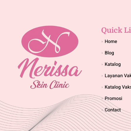
Quick L
Home
Blog
Katalog
Layanan Vak
Katalog Vak
Promosi
Contact