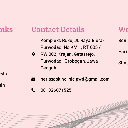
inks
Contact Details
Wo
Kompleks Ruko, Jl. Raya Blora-
Seni
Purwodadi No.KM.1, RT 005 /
Hari 
RW 002, Krajan, Getasrejo,
Purwodadi, Grobogan, Jawa
Shop
Tengah.
sin
nerissaskinclinic.pwd@gmail.com
sin
081326071525