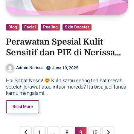
Blog
Facial
Peeling
Skin Booster
Perawatan Spesial Kulit
Sensitif dan PIE di Nerissa
Skin Clinic
Admin Nerissa
June 19, 2025
Hai Sobat Nessi!
Kulit kamu sering terlihat merah
setelah jerawat atau iritasi mereda? Itu bisa jadi tanda
kamu mengalami…
Read More
1
…
8
9
10