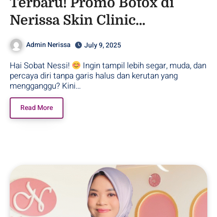
Terbaru! Promo Botox di
Nerissa Skin Clinic
Purwodadi, Grobogan
Admin Nerissa
July 9, 2025
Hai Sobat Nessi!
Ingin tampil lebih segar, muda, dan
percaya diri tanpa garis halus dan kerutan yang
mengganggu? Kini…
Read More