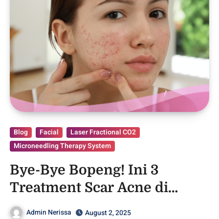
Blog
Facial
Laser Fractional CO2
Microneedling Therapy System
Bye-Bye Bopeng! Ini 3
Treatment Scar Acne di
Nerissa Skin Clinic
Admin Nerissa
August 2, 2025