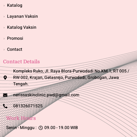
Katalog
Layanan Vaksin
Katalog Vaksin
Promosi
Contact
Contact Details
Kompleks Ruko, Jl. Raya Blora-Purwodadi No.KM.1, RT 005 /
RW 002, Krajan, Getasrejo, Purwodadi, Grobogan, Jawa
Tengah.
nerissaskinclinic.pwd@gmail.com
081326071525
Work Hours
Senin - Minggu :
09.00 - 19.00 WIB